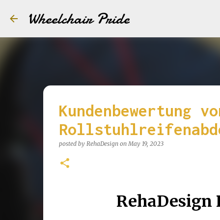
Wheelchair Pride
Kundenbewertung vo
Rollstuhlreifenabd
posted by
RehaDesign
on
May 19, 2023
RehaDesign R